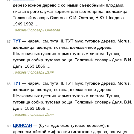
дерево южное дерево с сочными съедобными плодами,
листья к рого служат кормом для шелкопряда, шелковица.
Толковый словарь Ожегова. С.И. Ожегов, Н.Ю. Шведова.
1949 1992 …
Толковый словарь Ожегова
ТУТ
— нареч., см. тута. II. ТУТ муж. тутовое дерево, Morus,
87
шелковица, шелкун, тютина, шелковичное дерево.
Шелковичных гусениц кормят тутовым листом. Тутняк,
тутовица собир. тутовая роща. Толковый словарь Даля. В.И.
Даль. 1863 1866 …
Толковый словарь Даля
ТУТ
— нареч., см. тута. II. ТУТ муж. тутовое дерево, Morus,
88
шелковица, шелкун, тютина, шелковичное дерево.
Шелковичных гусениц кормят тутовым листом. Тутняк,
тутовица собир. тутовая роща. Толковый словарь Даля. В.И.
Даль. 1863 1866 …
Толковый словарь Даля
ЦЮНСАН
— (букв. «далёкое тутовое дерево»), в
89
древнекитайской мифологии гигантское дерево, растущее