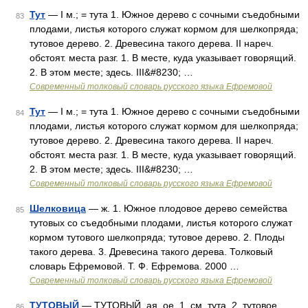
Тут
— I м.; = тута 1. Южное дерево с сочными съедобными
83
плодами, листья которого служат кормом для шелкопряда;
тутовое дерево. 2. Древесина такого дерева. II нареч.
обстоят. места разг. 1. В месте, куда указывает говорящий.
2. В этом месте; здесь. III&#8230; …
Современный толковый словарь русского языка Ефремовой
Тут
— I м.; = тута 1. Южное дерево с сочными съедобными
84
плодами, листья которого служат кормом для шелкопряда;
тутовое дерево. 2. Древесина такого дерева. II нареч.
обстоят. места разг. 1. В месте, куда указывает говорящий.
2. В этом месте; здесь. III&#8230; …
Современный толковый словарь русского языка Ефремовой
Шелковица
— ж. 1. Южное плодовое дерево семейства
85
тутовых со съедобными плодами, листья которого служат
кормом тутового шелкопряда; тутовое дерево. 2. Плоды
такого дерева. 3. Древесина такого дерева. Толковый
словарь Ефремовой. Т. Ф. Ефремова. 2000 …
Современный толковый словарь русского языка Ефремовой
ТУТОВЫЙ
— ТУТОВЫЙ, ая, ое. 1. см. тута. 2. тутовое
86