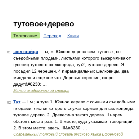
тутовое+дерево
Толкование
Перевод
Книги
шелкови́ца
— ы, ж. Южное дерево сем. тутовых, со
81
съедобными плодами, листьями которого выкармливают
гусениц тутового шелкопряда; тут2, тутовое дерево. Я
посадил 12 черешен, 4 пирамидальных шелковицы, два
миндаля и еще кое что. Деревья хорошие, скоро
дадут&#8230; …
Малый академический словарь
Тут
— I м.; = тута 1. Южное дерево с сочными съедобными
82
плодами, листья которого служат кормом для шелкопряда;
тутовое дерево. 2. Древесина такого дерева. II нареч.
обстоят. места разг. 1. В месте, куда указывает говорящий.
2. В этом месте; здесь. III&#8230; …
Современный толковый словарь русского языка Ефремовой