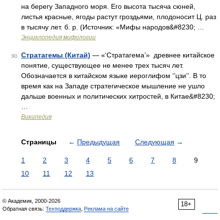
на берегу Западного моря. Его высота тысяча сюней,
листья красные, ягоды растут гроздьями, плодоносит Ц. раз
в тысячу лет. б. р. (Источник: «Мифы народов&#8230; …
Энциклопедия мифологии
Стратагемы (Китай)
— «‘Стратагема’» древнее китайское
90
понятие, существующее не менее трех тысяч лет.
Обозначается в китайском языке иероглифом ‘’цзи’’. В то
время как на Западе стратегическое мышление не ушло
дальше военных и политических хитростей, в Китае&#8230;
…
Википедия
Страницы
←
Предыдущая
Следующая
→
1
2
3
4
5
6
7
8
9
10
11
12
13
© Академик, 2000-2026
18+
Обратная связь:
Техподдержка
,
Реклама на сайте